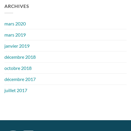
:
de
ARCHIVES
pourquoi
secours,
est-
ce
ce
qui
un
est
outil
important
mars 2020
indispensable ?
d’avoir
mars 2019
janvier 2019
décembre 2018
octobre 2018
décembre 2017
juillet 2017