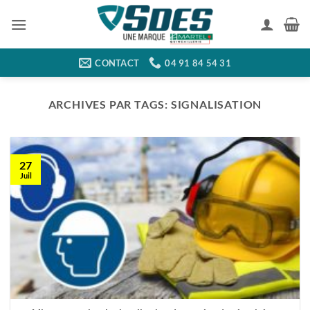
Passer
au
contenu
CONTACT
04 91 84 54 31
ARCHIVES PAR TAGS:
SIGNALISATION
27
Juil