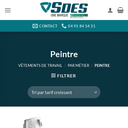
Passer
au
contenu
CONTACT
04 91 84 54 31
Peintre
VÊTEMENTS DE TRAVAIL
/
PAR MÉTIER
/
PEINTRE
FILTRER