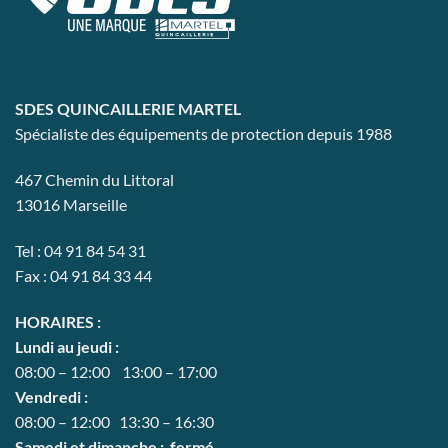
peuvent
être
choisies
sur
la
SDES QUINCAILLERIE MARTEL
page
Spécialiste des équipements de protection depuis 1988
du
produit
467 Chemin du Littoral
13016 Marseille
Tel : 04 91 84 54 31
Fax : 04 91 84 33 44
HORAIRES :
Lundi au jeudi :
08:00 – 12:00 13:00 – 17:00
Vendredi :
08:00 – 12:00 13:30 – 16:30
Samedi et dimanche : fermé