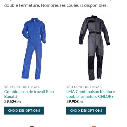
double Fermeture. Nombreuses couleurs disponibles.
VÊTEMENTS DE TRAVAIL
VÊTEMENTS DE TRAVAIL
Combinaison de travail Bleu
LMA Combinaison bicolore
Bugatti
double fermeture CHLORE
29,52
€
39,90
€
HT
HT
CHOIX DES OPTIONS
CHOIX DES OPTIONS
Ce
Ce
produit
produit