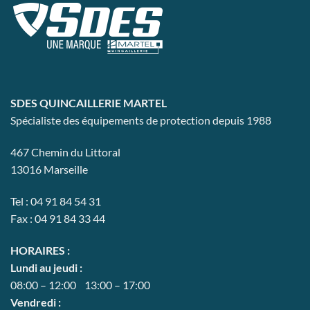
Les
Les
options
options
peuvent
peuvent
être
être
choisies
choisies
sur
sur
la
la
SDES QUINCAILLERIE MARTEL
page
page
Spécialiste des équipements de protection depuis 1988
du
du
produit
produit
467 Chemin du Littoral
13016 Marseille
Tel : 04 91 84 54 31
Fax : 04 91 84 33 44
HORAIRES :
Lundi au jeudi :
08:00 – 12:00 13:00 – 17:00
Vendredi :