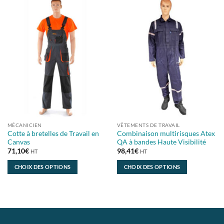
a
a
plusieurs
plusieurs
variations.
variations.
Les
Les
options
options
peuvent
peuvent
être
être
choisies
choisies
sur
sur
la
la
page
page
du
du
MÉCANICIEN
VÊTEMENTS DE TRAVAIL
produit
produit
Cotte à bretelles de Travail en
Combinaison multirisques Atex
Canvas
QA à bandes Haute Visibilité
71,10
€
98,41
€
HT
HT
CHOIX DES OPTIONS
CHOIX DES OPTIONS
Ce
Ce
produit
produit
a
a
plusieurs
plusieurs
variations.
variations.