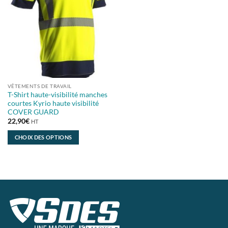
options
options
peuvent
peuvent
être
être
choisies
choisies
sur
sur
la
la
page
page
du
du
VÊTEMENTS DE TRAVAIL
produit
produit
T-Shirt haute-visibilité manches
courtes Kyrio haute visibilité
COVER GUARD
22,90
€
HT
CHOIX DES OPTIONS
Ce
produit
a
plusieurs
variations.
Les
options
peuvent