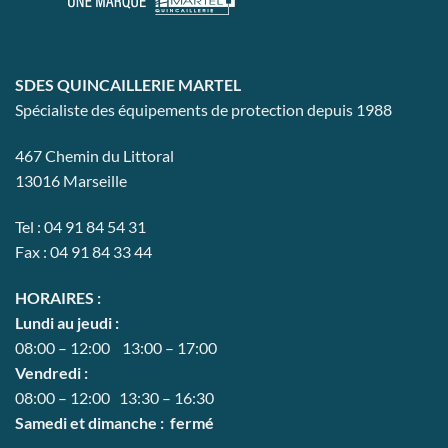
être
choisies
sur
la
SDES QUINCAILLERIE MARTEL
page
Spécialiste des équipements de protection depuis 1988
du
produit
467 Chemin du Littoral
13016 Marseille
Tel : 04 91 84 54 31
Fax : 04 91 84 33 44
HORAIRES :
Lundi au jeudi :
08:00 – 12:00 13:00 – 17:00
Vendredi :
08:00 – 12:00 13:30 – 16:30
Samedi et dimanche : fermé