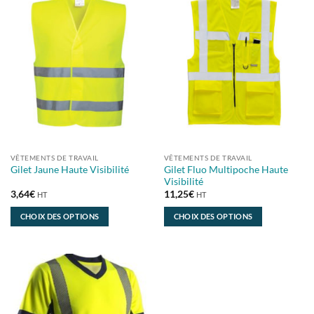
VÊTEMENTS DE TRAVAIL
VÊTEMENTS DE TRAVAIL
Gilet Fluo Multipoche Haute
Gilet Jaune Haute Visibilité
Visibilité
3,64
€
11,25
€
HT
HT
CHOIX DES OPTIONS
CHOIX DES OPTIONS
Ce
Ce
produit
produit
a
a
plusieurs
plusieurs
variations.
variations.
Les
Les