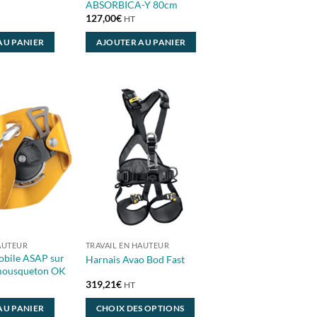
ABSORBICA-Y 80cm
127,00
€
HT
AU PANIER
AJOUTER AU PANIER
AUTEUR
TRAVAIL EN HAUTEUR
obile ASAP sur
Harnais Avao Bod Fast
mousqueton OK
319,21
€
HT
AU PANIER
CHOIX DES OPTIONS