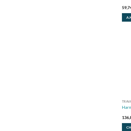
59,7
AJ
TRAV
Harn
136,
CH