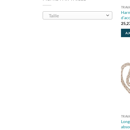
TRAV
Harn
Taille
d’ac
25,2
AJ
TRAV
Long
abso