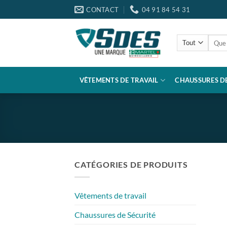
Passer
CONTACT
04 91 84 54 31
au
contenu
Reche
pour :
VÊTEMENTS DE TRAVAIL
CHAUSSURES DE
CATÉGORIES DE PRODUITS
Vêtements de travail
Chaussures de Sécurité