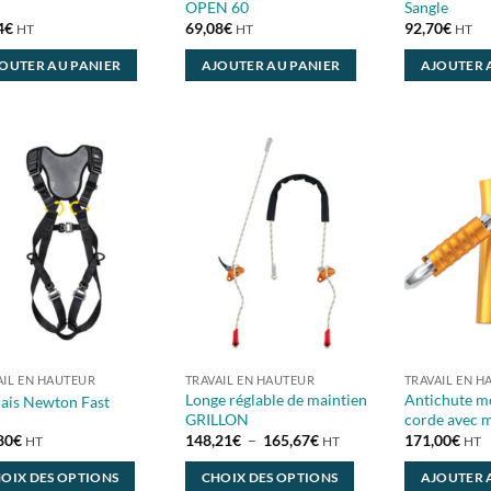
OPEN 60
Sangle
produit
produit
4
€
69,08
€
92,70
€
HT
HT
HT
OUTER AU PANIER
AJOUTER AU PANIER
AJOUTER 
AIL EN HAUTEUR
TRAVAIL EN HAUTEUR
TRAVAIL EN H
Longe réglable de maintien
Antichute m
ais Newton Fast
GRILLON
corde avec 
Plage
80
€
148,21
€
–
165,67
€
171,00
€
HT
HT
HT
de
prix :
OIX DES OPTIONS
CHOIX DES OPTIONS
AJOUTER 
148,21€