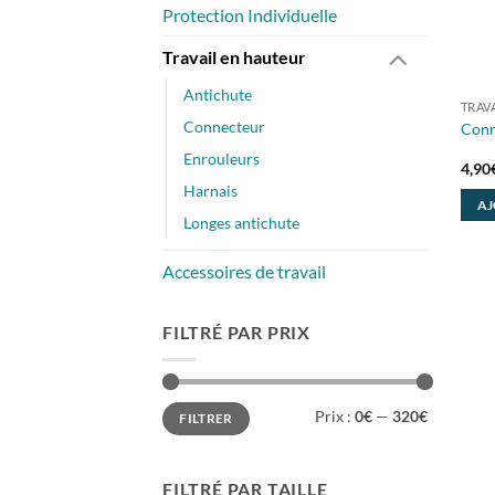
Protection Individuelle
Travail en hauteur
Antichute
TRAV
Connecteur
Conn
Enrouleurs
4,90
Harnais
AJ
Longes antichute
Accessoires de travail
FILTRÉ PAR PRIX
Prix
Prix
Prix :
0€
—
320€
FILTRER
min
max
FILTRÉ PAR TAILLE