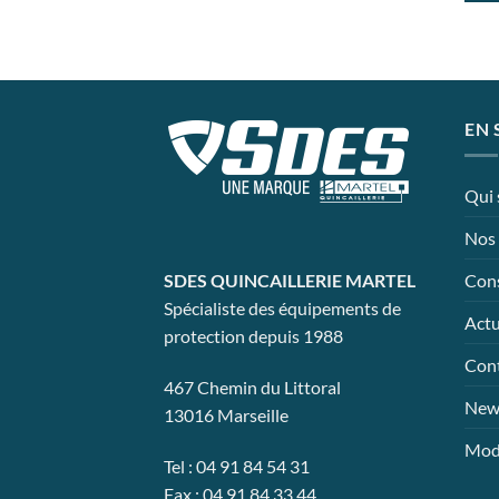
Ce
prod
a
plusi
varia
EN 
Les
opti
peuv
Qui
être
Nos 
chois
sur
Cons
SDES QUINCAILLERIE MARTEL
la
Spécialiste des équipements de
page
Actu
protection depuis 1988
du
Con
prod
467 Chemin du Littoral
News
13016 Marseille
Mode
Tel : 04 91 84 54 31
Fax : 04 91 84 33 44