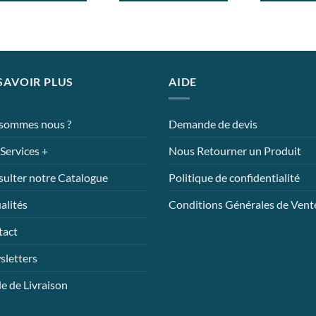
à
Ce
165,67€
uit
produit
a
eurs
plusieurs
tions.
variations.
SAVOIR PLUS
AIDE
Les
ons
options
ent
peuvent
 sommes nous ?
Demande de devis
être
Services +
Nous Retourner un Produit
ies
choisies
sur
ulter notre Catalogue
Politique de confidentialité
la
page
alités
Conditions Générales de Vent
du
tact
uit
produit
letters
 de Livraison