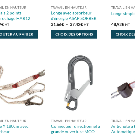
AIL EN HAUTEUR
TRAVAIL EN HAUTEUR
TRAVAIL EN H
ais 2 points
Longe avec absorbeur
Longe simple
crochage HAR12
d’énergie ASAP’SORBER
Plage
7
€
31,66
€
–
37,42
€
48,92
€
HT
HT
HT
de
prix :
OUTER AU PANIER
CHOIX DES OPTIONS
CHOIX DE
31,66€
à
Ce
Ce
37,42€
produit
produit
a
a
plusieurs
plusieurs
variations.
variations.
Les
Les
options
options
peuvent
peuvent
être
être
choisies
choisies
sur
sur
la
la
AIL EN HAUTEUR
TRAVAIL EN HAUTEUR
TRAVAIL EN H
page
page
e Y 180cm avec
Connecteur directionnel à
Antichute à 
rbeur
grande ouverture MGO
Automatique
du
du