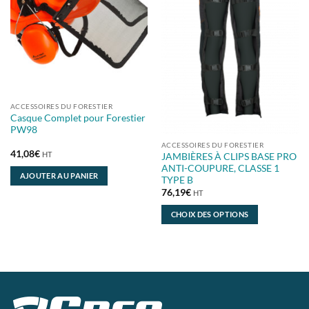
ACCESSOIRES DU FORESTIER
Casque Complet pour Forestier
PW98
ACCESSOIRES DU FORESTIER
41,08
€
HT
JAMBIÈRES À CLIPS BASE PRO
ANTI-COUPURE, CLASSE 1
AJOUTER AU PANIER
TYPE B
76,19
€
HT
CHOIX DES OPTIONS
Ce
produit
a
plusieurs
variations.
Les