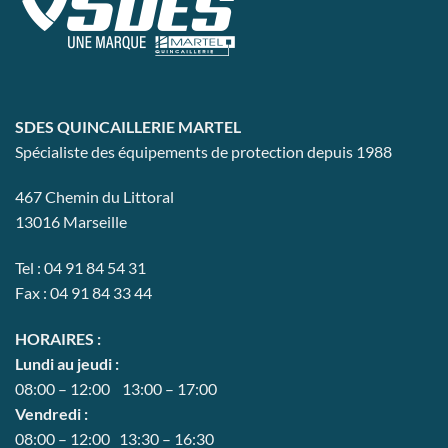
options
peuvent
être
choisies
sur
la
SDES QUINCAILLERIE MARTEL
page
Spécialiste des équipements de protection depuis 1988
du
produit
467 Chemin du Littoral
13016 Marseille
Tel : 04 91 84 54 31
Fax : 04 91 84 33 44
HORAIRES :
Lundi au jeudi :
08:00 – 12:00 13:00 – 17:00
Vendredi :
08:00 – 12:00 13:30 – 16:30