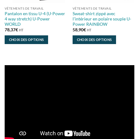
VÊTEMENTS DE TRAVAIL
VÊTEMENTS DE TRAVAIL
Pantalon en tissu U-4 (U-Power
Sweat-shirt zippé avec
4 way stretch) U-Power
l’intérieur en polaire souple U-
WORLD
Power RAINBOW
78,37
€
58,90
€
HT
HT
CHOIX DES OPTIONS
CHOIX DES OPTIONS
Ce
Ce
produit
produit
a
a
plusieurs
plusieurs
variations.
variations.
Les
Les
options
options
peuvent
peuvent
être
être
choisies
choisies
sur
sur
la
la
page
page
du
du
produit
produit