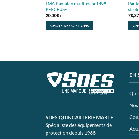
LMA Pantalon multipoche1499
Panta
PERCEUSE
stre
20,00
€
78,3
HT
CHOIX DES OPTIONS
CH
Ce
Ce
produit
produ
a
a
plusieurs
plusi
variations.
variat
Les
Les
EN 
options
optio
peuvent
peuve
être
être
Qui
choisies
chois
sur
sur
Nos 
la
la
Cons
SDES QUINCAILLERIE MARTEL
page
page
Spécialiste des équipements de
du
du
Actu
protection depuis 1988
produit
produ