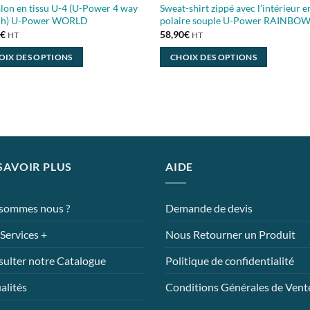
lon en tissu U-4 (U-Power 4 way
Sweat-shirt zippé avec l’intérieur e
tch) U-Power WORLD
polaire souple U-Power RAINBO
7
€
58,90
€
HT
HT
OIX DES OPTIONS
CHOIX DES OPTIONS
Ce
it
produit
a
eurs
plusieurs
ions.
variations.
Les
SAVOIR PLUS
AIDE
ns
options
nt
peuvent
être
 sommes nous ?
Demande de devis
ies
choisies
sur
Services +
Nous Retourner un Produit
la
ulter notre Catalogue
Politique de confidentialité
page
du
alités
Conditions Générales de Vent
it
produit