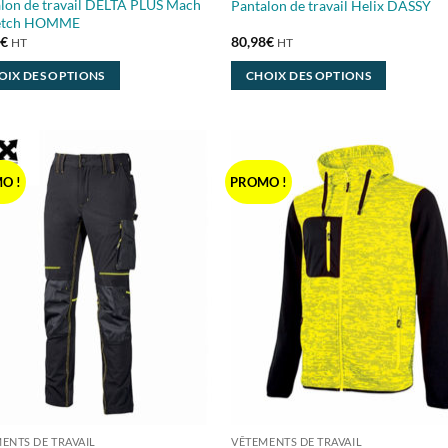
lon de travail DELTA PLUS Mach
Pantalon de travail Helix DASSY
retch HOMME
3
€
80,98
€
HT
HT
OIX DES OPTIONS
CHOIX DES OPTIONS
Ce
it
produit
a
eurs
plusieurs
O !
PROMO !
ions.
variations.
Les
ns
options
nt
peuvent
être
ies
choisies
sur
la
page
du
it
produit
ENTS DE TRAVAIL
VÊTEMENTS DE TRAVAIL