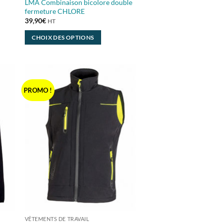
LMA Combinaison bicolore double
fermeture CHLORE
39,90
€
HT
CHOIX DES OPTIONS
Ce
produit
a
plusieurs
PROMO !
variations.
Les
options
peuvent
être
choisies
sur
la
page
du
produit
VÊTEMENTS DE TRAVAIL