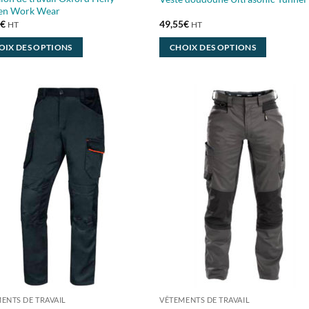
en Work Wear
3
€
49,55
€
HT
HT
OIX DES OPTIONS
CHOIX DES OPTIONS
Ce
it
produit
a
eurs
plusieurs
ions.
variations.
Les
ns
options
nt
peuvent
être
ies
choisies
sur
la
page
du
it
produit
ENTS DE TRAVAIL
VÊTEMENTS DE TRAVAIL