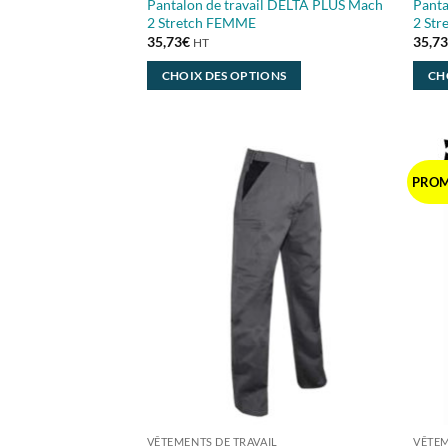
Pantalon de travail DELTA PLUS Mach
Panta
2 Stretch FEMME
2 St
35,73
€
35,7
HT
CHOIX DES OPTIONS
CH
Ce
Ce
produit
produ
a
a
plusieurs
plusi
PROM
variations.
variat
Les
Les
options
optio
peuvent
peuve
être
être
choisies
chois
sur
sur
la
la
page
page
du
du
produit
produ
VÊTEMENTS DE TRAVAIL
VÊTEM