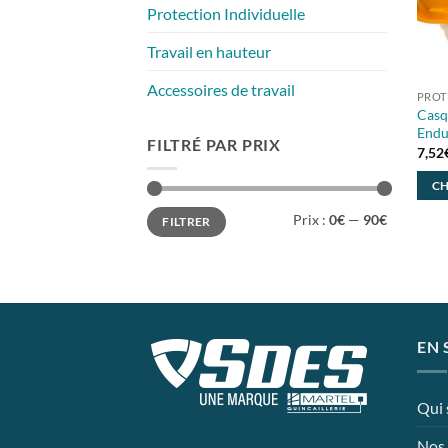
Protection Individuelle
Travail en hauteur
Accessoires de travail
PROT
Casq
Endu
FILTRÉ PAR PRIX
7,52
CH
Ce
Prix
Prix
Prix :
0€
—
90€
FILTRER
min
max
prod
a
plusi
varia
Les
EN 
opti
peuv
être
Qui
chois
sur
Nos 