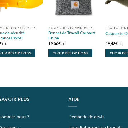
ECTION INDIVIDUELLE
PROTECTION INDIVIDUELLE
PROTECTION D
ue de sécurité
Bonnet de Travail Carhartt
Casquette O
rance PW50
Chiné
€
19,00
€
19,48
€
HT
HT
HT
OIX DES OPTIONS
CHOIX DES OPTIONS
CHOIX DE
Ce
Ce
uit
produit
produit
a
a
eurs
plusieurs
plusieurs
tions.
variations.
variations.
Les
Les
SAVOIR PLUS
AIDE
ons
options
options
ent
peuvent
peuvent
être
être
 sommes nous ?
Demande de devis
ies
choisies
choisies
sur
sur
Services +
Nous Retourner un Produit