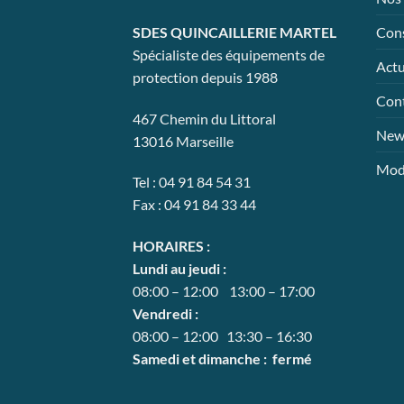
la
Cons
SDES QUINCAILLERIE MARTEL
page
Spécialiste des équipements de
du
Actu
protection depuis 1988
prod
Con
467 Chemin du Littoral
News
13016 Marseille
Mode
Tel : 04 91 84 54 31
Fax : 04 91 84 33 44
HORAIRES :
Lundi au jeudi :
08:00 – 12:00 13:00 – 17:00
Vendredi :
08:00 – 12:00 13:30 – 16:30
Samedi et dimanche : fermé