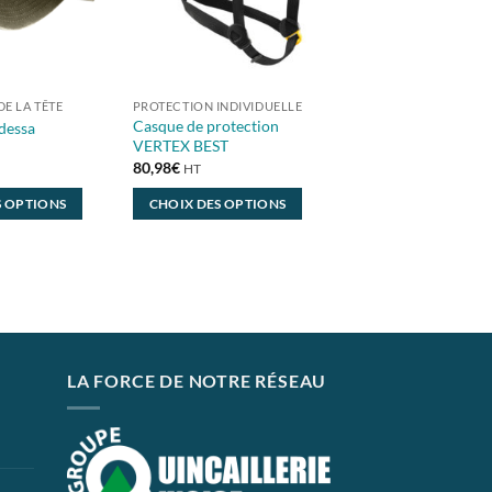
E LA TÊTE
PROTECTION INDIVIDUELLE
Casque de protection
dessa
VERTEX BEST
80,98
€
HT
S OPTIONS
CHOIX DES OPTIONS
Ce
produit
a
plusieurs
variations.
Les
LA FORCE DE NOTRE RÉSEAU
options
peuvent
être
choisies
sur