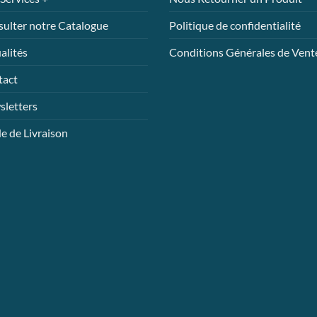
la
la
ulter notre Catalogue
Politique de confidentialité
page
page
du
du
alités
Conditions Générales de Vent
uit
produit
produit
tact
letters
 de Livraison