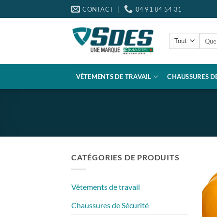
Passer
CONTACT
04 91 84 54 31
au
contenu
Reche
pour :
VÊTEMENTS DE TRAVAIL
CHAUSSURES DE
CATÉGORIES DE PRODUITS
Vêtements de travail
Chaussures de Sécurité