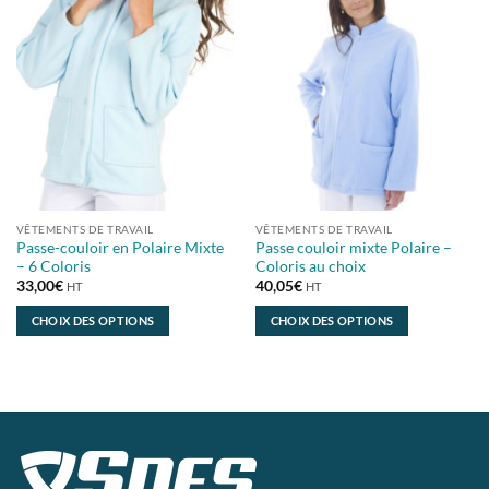
VÊTEMENTS DE TRAVAIL
VÊTEMENTS DE TRAVAIL
Passe-couloir en Polaire Mixte
Passe couloir mixte Polaire –
– 6 Coloris
Coloris au choix
33,00
€
40,05
€
HT
HT
CHOIX DES OPTIONS
CHOIX DES OPTIONS
Ce
Ce
produit
produit
a
a
plusieurs
plusieurs
variations.
variations.
Les
Les
options
options