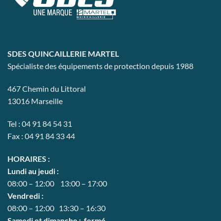
peuvent
peuvent
être
être
choisies
choisies
sur
sur
la
la
SDES QUINCAILLERIE MARTEL
page
page
Spécialiste des équipements de protection depuis 1988
du
du
produit
produit
467 Chemin du Littoral
13016 Marseille
Tel : 04 91 84 54 31
Fax : 04 91 84 33 44
HORAIRES :
Lundi au jeudi :
08:00 – 12:00 13:00 – 17:00
Vendredi :
08:00 – 12:00 13:30 – 16:30
Samedi et dimanche : fermé