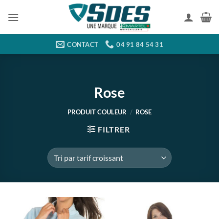
Passer
au
contenu
CONTACT
04 91 84 54 31
Rose
PRODUIT COULEUR
/
ROSE
FILTRER