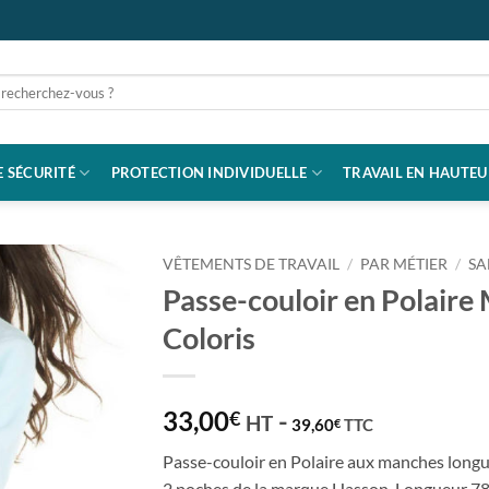
rche
 SÉCURITÉ
PROTECTION INDIVIDUELLE
TRAVAIL EN HAUTEU
VÊTEMENTS DE TRAVAIL
/
PAR MÉTIER
/
SA
Passe-couloir en Polaire 
Coloris
33,00
-
€
HT
39,60
TTC
€
Passe-couloir en Polaire aux manches longu
2 poches de la marque Hasson. Longueur 78