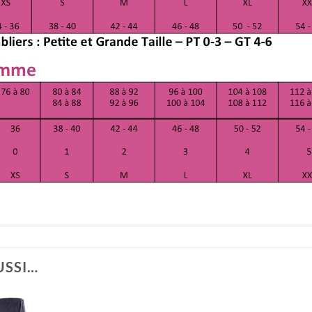
USSI…