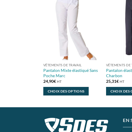
VÊTEMENTS DE TRAVAIL
VÊTEMENTS DE 
Pantalon Mixte élastiqué Sans
Pantalon élas
Poche Marc
Charbon
24,90
€
25,31
€
HT
HT
CHOIX DES OPTIONS
CHOIX DES
Ce
Ce
produit
produit
a
a
plusieurs
plusieurs
EN 
variations.
variations.