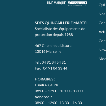
Les
Les
Qui
options
options
peuvent
peuvent
Nos 
être
être
choisies
choisies
Cons
SDES QUINCAILLERIE MARTEL
sur
sur
Spécialiste des équipements de
Actu
la
la
protection depuis 1988
page
page
Con
du
du
467 Chemin du Littoral
produit
produit
News
13016 Marseille
Mode
Tel : 04 91 84 54 31
Fax : 04 91 84 33 44
HORAIRES :
Lundi au jeudi :
08:00 – 12:00 13:00 – 17:00
Vendredi :
08:00 – 12:00 13:30 – 16:30