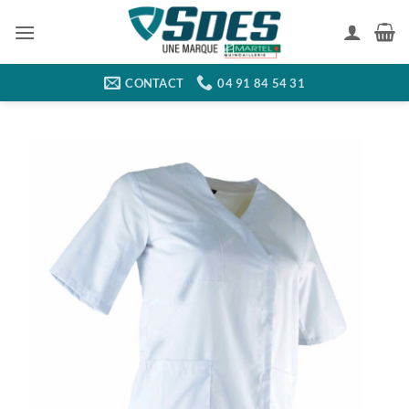
Passer
au
contenu
CONTACT
04 91 84 54 31