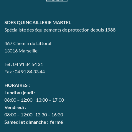
peuvent
être
choisies
SDES QUINCAILLERIE MARTEL
sur
la
Spécialiste des équipements de protection depuis 1988
page
du
467 Chemin du Littoral
produit
13016 Marseille
Tel : 04 91 84 54 31
Fax : 04 91 84 33 44
HORAIRES :
Lundi au jeudi :
08:00 – 12:00 13:00 – 17:00
Vendredi :
08:00 – 12:00 13:30 – 16:30
Samedi et dimanche : fermé