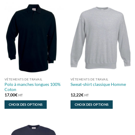
VÊTEMENTS DE TRAVAIL
VÊTEMENTS DE TRAVAIL
Polo à manches longues 100%
Sweat-shirt classique Homme
Coton
17,00
€
12,22
€
HT
HT
CHOIX DES OPTIONS
CHOIX DES OPTIONS
Ce
Ce
produit
produit
a
a
plusieurs
plusieurs