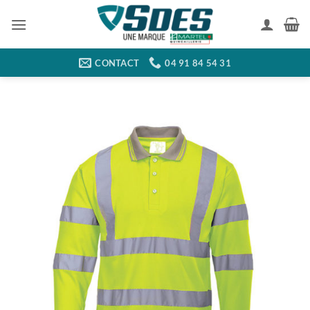
Passer
au
contenu
CONTACT
04 91 84 54 31