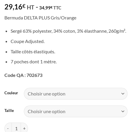
29,16
-
€
HT
34,99
TTC
€
Bermuda DELTA PLUS Gris/Orange
Sergé 63% polyester, 34% coton, 3% élasthanne, 260g/m².
Coupe Adjusted.
Taille côtés élastiqués.
7 poches dont 1 mètre.
Code QA : 702673
Couleur
Taille
quantité de Bermuda Mach 2 stretch Delta Plus