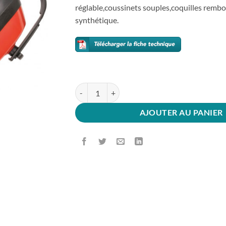
réglable,coussinets souples,coquilles rem
synthétique.
quantité de Casque Antibruit Classic PW40
AJOUTER AU PANIER