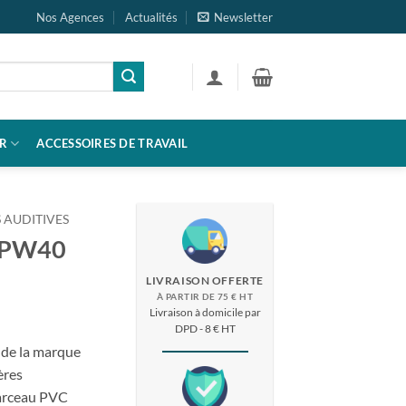
Nos Agences
Actualités
Newsletter
R
ACCESSOIRES DE TRAVAIL
 AUDITIVES
c PW40
LIVRAISON OFFERTE
À PARTIR DE 75 € HT
Livraison à domicile par
DPD - 8 € HT
de la marque
ères
 arceau PVC