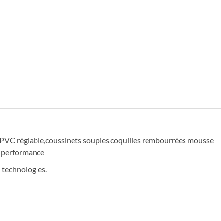
u PVC réglable,coussinets souples,coquilles rembourrées mousse
e performance
 technologies.