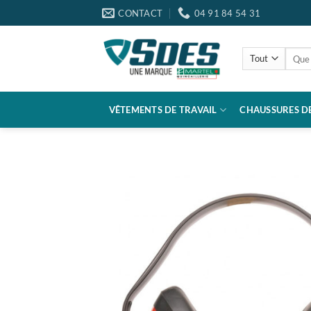
Passer
CONTACT
04 91 84 54 31
au
contenu
Reche
pour :
VÊTEMENTS DE TRAVAIL
CHAUSSURES DE