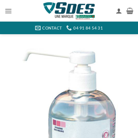
Passer
au
contenu
CONTACT
04 91 84 54 31