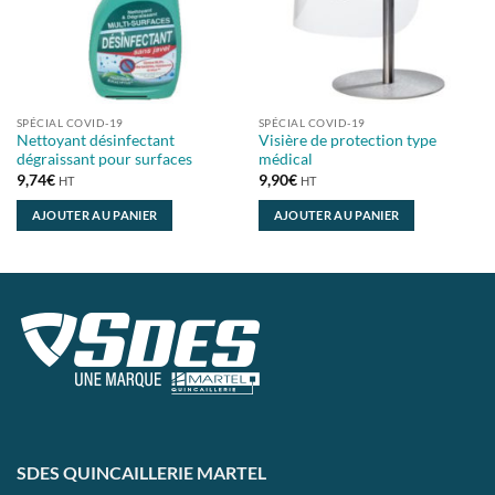
SPÉCIAL COVID-19
SPÉCIAL COVID-19
Nettoyant désinfectant
Visière de protection type
dégraissant pour surfaces
médical
9,74
€
9,90
€
HT
HT
AJOUTER AU PANIER
AJOUTER AU PANIER
SDES QUINCAILLERIE MARTEL