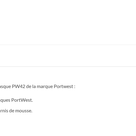
Casque PW42 de la marque Portwest :
asques PortWest.
arnis de mousse.