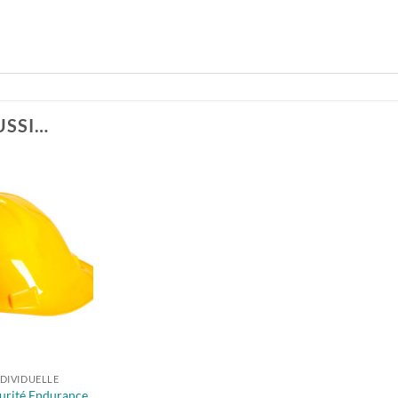
USSI…
DIVIDUELLE
urité Endurance