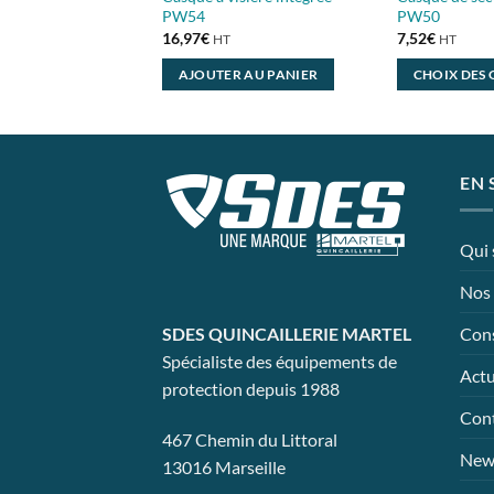
PW54
PW50
16,97
€
7,52
€
HT
HT
AJOUTER AU PANIER
CHOIX DES
Ce
produit
a
plusieurs
EN 
variations.
Les
Qui
options
peuvent
Nos 
être
choisies
Cons
SDES QUINCAILLERIE MARTEL
sur
Spécialiste des équipements de
Actu
la
protection depuis 1988
page
Con
du
467 Chemin du Littoral
produit
News
13016 Marseille