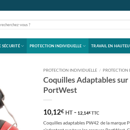
rche
 SÉCURITÉ
PROTECTION INDIVIDUELLE
TRAVAIL EN HAUTEU
PROTECTION INDIVIDUELLE
/
PROTECTION 
Coquilles Adaptables sur
PortWest
10,12
-
€
HT
12,14
TTC
€
Coquilles adaptables PW42 de la marque P
s’adaptent sur tous les casques PortWest. C