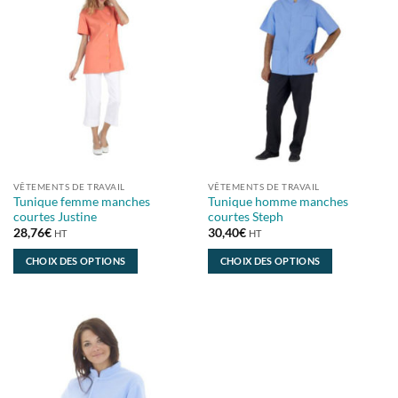
VÊTEMENTS DE TRAVAIL
VÊTEMENTS DE TRAVAIL
Tunique femme manches
Tunique homme manches
courtes Justine
courtes Steph
28,76
€
30,40
€
HT
HT
CHOIX DES OPTIONS
CHOIX DES OPTIONS
Ce
Ce
produit
produit
a
a
plusieurs
plusieurs
variations.
variations.
Les
Les
options
options