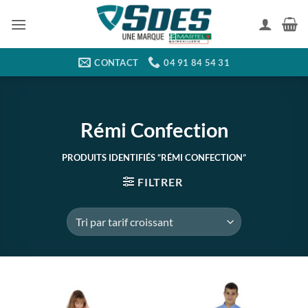
Passer
au
contenu
CONTACT
04 91 84 54 31
Rémi Confection
PRODUITS IDENTIFIÉS “RÉMI CONFECTION”
FILTRER