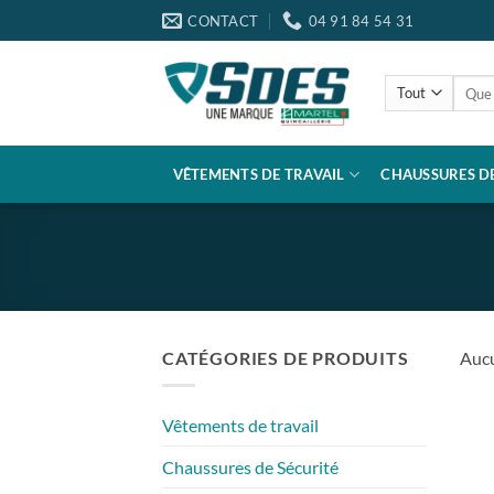
Passer
CONTACT
04 91 84 54 31
au
contenu
Reche
pour :
VÊTEMENTS DE TRAVAIL
CHAUSSURES DE
CATÉGORIES DE PRODUITS
Aucu
Vêtements de travail
Chaussures de Sécurité