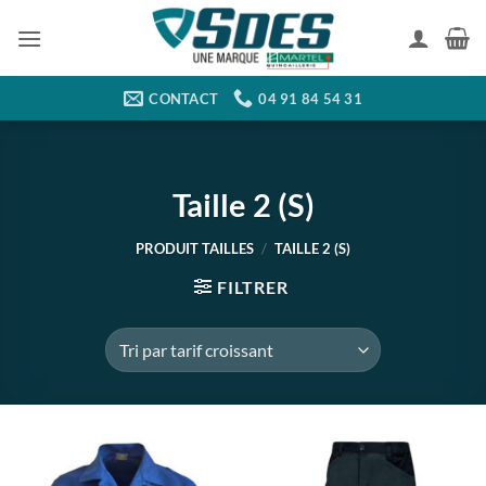
Passer
au
contenu
CONTACT
04 91 84 54 31
Taille 2 (S)
PRODUIT TAILLES
/
TAILLE 2 (S)
FILTRER