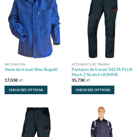
MÉCANICIEN
VÊTEMENTS DE TRAVAIL
Pantalon de travail DELTA PLUS
Veste de travail Bleu Bugatti
Mach 2 Stretch HOMME
17,03
€
35,73
€
HT
HT
CHOIX DES OPTIONS
CHOIX DES OPTIONS
Ce
Ce
produit
produit
a
a
plusieurs
plusieurs
variations.
variations.
Les
Les
options
options