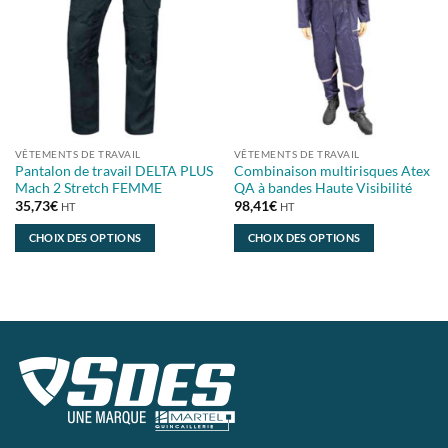
peuvent
peuvent
être
être
choisies
choisies
sur
sur
la
la
page
page
du
du
VÊTEMENTS DE TRAVAIL
VÊTEMENTS DE TRAVAIL
produit
produit
Pantalon de travail DELTA PLUS
Combinaison multirisques Atex
Mach 2 Stretch FEMME
QA à bandes Haute Visibilité
35,73
€
98,41
€
HT
HT
CHOIX DES OPTIONS
CHOIX DES OPTIONS
Ce
Ce
produit
produit
a
a
plusieurs
plusieurs
variations.
variations.
Les
Les
options
options
peuvent
peuvent
être
être