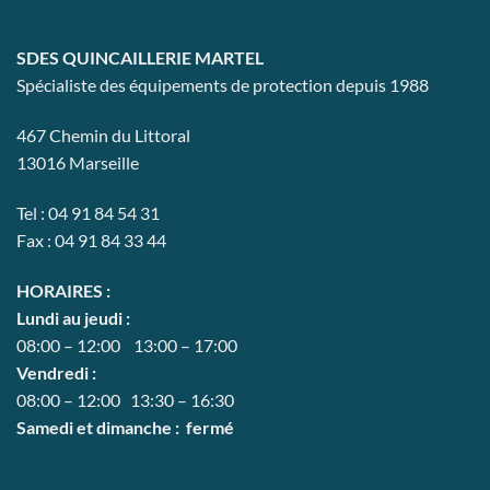
choisies
choisies
sur
sur
la
la
SDES QUINCAILLERIE MARTEL
page
page
Spécialiste des équipements de protection depuis 1988
du
du
produit
produit
467 Chemin du Littoral
13016 Marseille
Tel : 04 91 84 54 31
Fax : 04 91 84 33 44
HORAIRES :
Lundi au jeudi :
08:00 – 12:00 13:00 – 17:00
Vendredi :
08:00 – 12:00 13:30 – 16:30
Samedi et dimanche : fermé