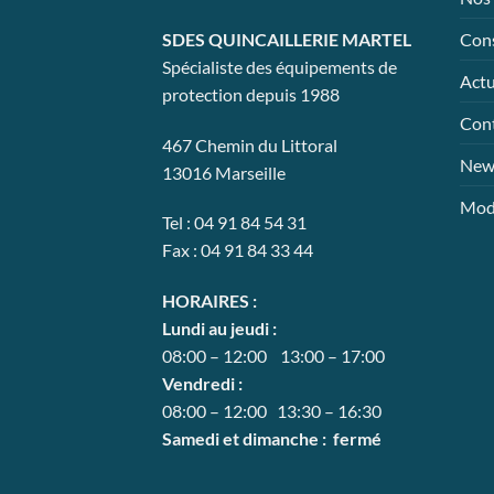
sur
la
Cons
SDES QUINCAILLERIE MARTEL
page
Spécialiste des équipements de
Actu
du
protection depuis 1988
prod
Con
467 Chemin du Littoral
News
13016 Marseille
Mode
Tel : 04 91 84 54 31
Fax : 04 91 84 33 44
HORAIRES :
Lundi au jeudi :
08:00 – 12:00 13:00 – 17:00
Vendredi :
08:00 – 12:00 13:30 – 16:30
Samedi et dimanche : fermé