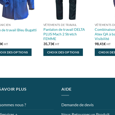
NICIEN
VÊTEMENTS DE TRAVAIL
VÊTEMENTS DE
Pantalon de travail DELTA
Combinaison
 de travail Bleu Bugatti
PLUS Mach 2 Stretch
Atex QA à b
FEMME
Visibilité
3
€
35,73
€
98,41
€
HT
HT
HT
OIX DES OPTIONS
CHOIX DES OPTIONS
CHOIX DE
Ce
Ce
uit
produit
produit
a
a
eurs
plusieurs
plusieurs
tions.
variations.
variations.
Les
Les
SAVOIR PLUS
AIDE
ons
options
options
ent
peuvent
peuvent
 sommes nous ?
Demande de devis
être
être
ies
choisies
choisies
Services +
Nous Retourner un Produit