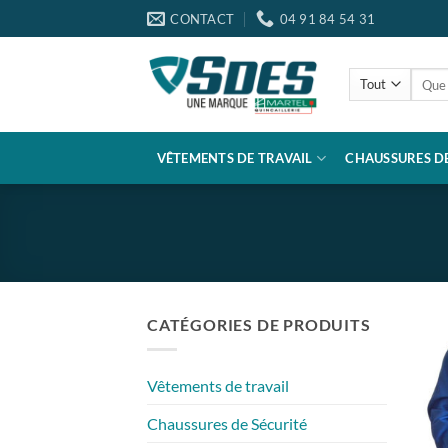
Passer
CONTACT
04 91 84 54 31
au
contenu
Reche
pour :
VÊTEMENTS DE TRAVAIL
CHAUSSURES DE
CATÉGORIES DE PRODUITS
Vêtements de travail
Chaussures de Sécurité