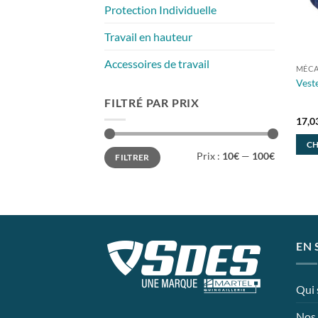
Protection Individuelle
Travail en hauteur
Accessoires de travail
MÉCA
Veste
FILTRÉ PAR PRIX
17,0
CH
Prix
Prix
Prix :
10€
—
100€
FILTRER
min
max
Ce
prod
a
plusi
varia
Les
EN 
opti
peuv
Qui
être
chois
Nos 