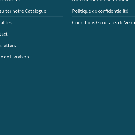
sur
sur
la
la
ulter notre Catalogue
Politique de confidentialité
page
page
alités
Conditions Générales de Vent
du
du
uit
produit
produit
tact
letters
 de Livraison