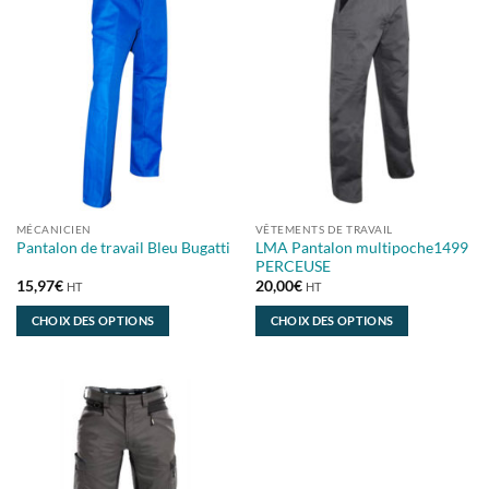
MÉCANICIEN
VÊTEMENTS DE TRAVAIL
LMA Pantalon multipoche1499
Pantalon de travail Bleu Bugatti
PERCEUSE
15,97
€
20,00
€
HT
HT
CHOIX DES OPTIONS
CHOIX DES OPTIONS
Ce
Ce
produit
produit
a
a
plusieurs
plusieurs
variations.
variations.
Les
Les
options
options