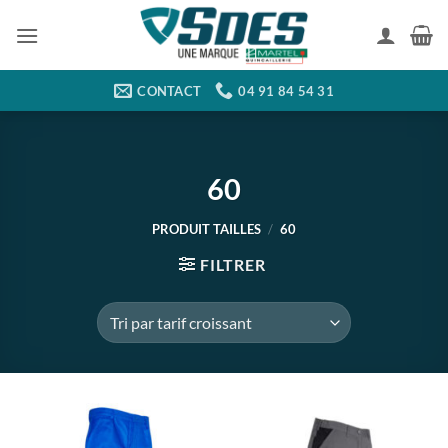
Passer
au
contenu
CONTACT
04 91 84 54 31
60
PRODUIT TAILLES
/
60
FILTRER